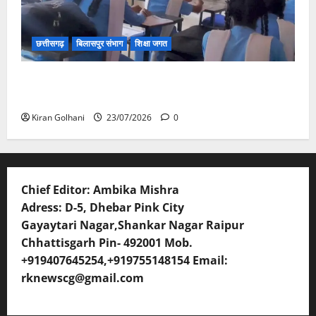
छत्तीसगढ़
बिलासपुर संभाग
शिक्षा जगत
संयुक्त संचालक ने किया स्कूलों का औचक निरीक्षण, अनुपस्थित
शिक्षकों पर होगी कार्यवाही
Kiran Golhani
23/07/2026
0
Chief Editor: Ambika Mishra
Adress: D-5, Dhebar Pink City
Gayaytari Nagar,Shankar Nagar Raipur
Chhattisgarh Pin- 492001 Mob.
+919407645254,+919755148154 Email:
rknewscg@gmail.com