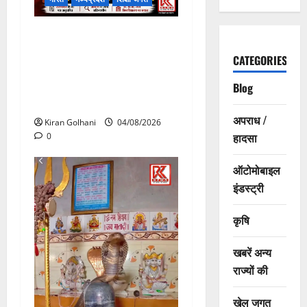
राजभवन के दो पत्रों का भी नहीं
मिला जवाब! विनियामक आयोग की
CATEGORIES
जांच भी प्रक्रियाधीन, निजी
विश्वविद्यालय की जवाबदेही पर
Blog
उठे गंभीर सवाल…..
अपराध /
Kiran Golhani
04/08/2026
हादसा
0
ऑटोमोबाइल
इंडस्ट्री
कृषि
खबरें अन्य
राज्यों की
खेल जगत