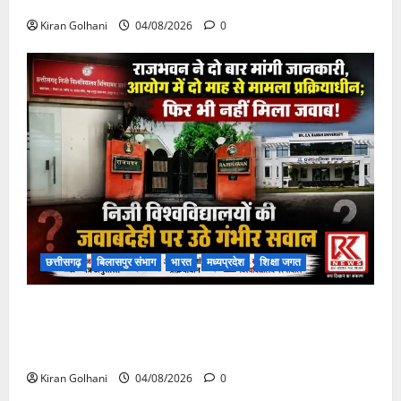
फंसी
Kiran Golhani
04/08/2026
0
छत्तीसगढ़
बिलासपुर संभाग
भारत
मध्यप्रदेश
शिक्षा जगत
राजभवन के दो पत्रों का भी नहीं मिला जवाब! विनियामक आयोग
की जांच भी प्रक्रियाधीन, निजी विश्वविद्यालय की जवाबदेही पर
उठे गंभीर सवाल…..
Kiran Golhani
04/08/2026
0