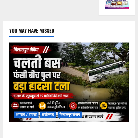
YOU MAY HAVE MISSED
अपराध / हादसा
छत्तीसगढ़
बिलासपुर संभाग
चपोरा आश्रम के पास पुलिया टूटने से यात्रियों से भरी बस