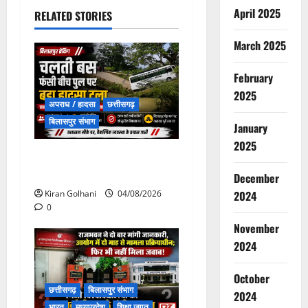
April 2025
RELATED STORIES
March 2025
February
2025
अपराध / हादसा
छत्तीसगढ़
बिलासपुर संभाग
January
2025
चपोरा आश्रम के पास पुलिया
टूटने से यात्रियों से भरी बस फंसी
December
Kiran Golhani
04/08/2026
2024
0
November
2024
October
छत्तीसगढ़
बिलासपुर संभाग
2024
भारत
मध्यप्रदेश
शिक्षा जगत