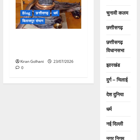
चुनावी कलम
Blog
छत्तीसगढ़
धर्म
बिलासपुर संभाग
छत्तीसगढ़
मंदिर में शिवलिंग से लिपटा नाग
छत्तीसगढ़
देख उमड़ी श्रद्धालुओं की भीड़,
विधानसभा
सर्प मित्र ने किया सुरक्षित रेस्क्यू
Kiran Golhani
23/07/2026
झारखंड
0
दुर्ग – भिलाई
देश दुनिया
धर्म
नई दिल्ली
नगर निगम