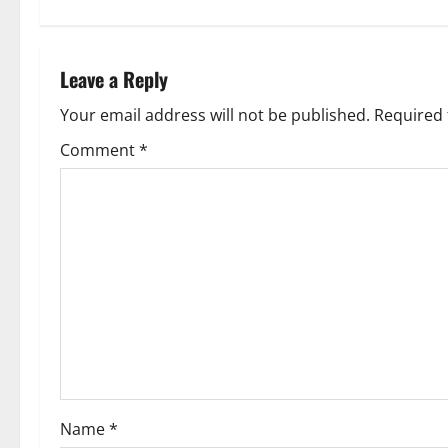
t
n
Leave a Reply
a
Your email address will not be published.
Required 
v
Comment
*
i
g
a
t
i
o
Name
*