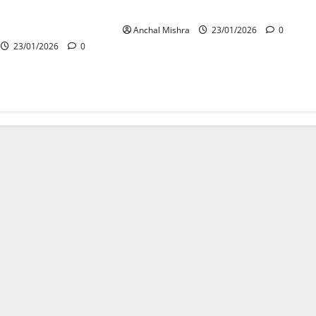
त्सव का भव्य शुभारंभ 23
जीवंत होगी जनजातीय वीरों की गाथा
Anchal Mishra
23/01/2026
0
23/01/2026
0