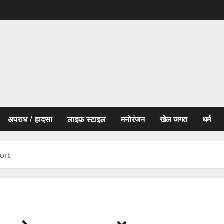
अपराध / हादसा
लाइफ़ स्टाइल
मनोरंजन
खेल जगत
धर्म
port