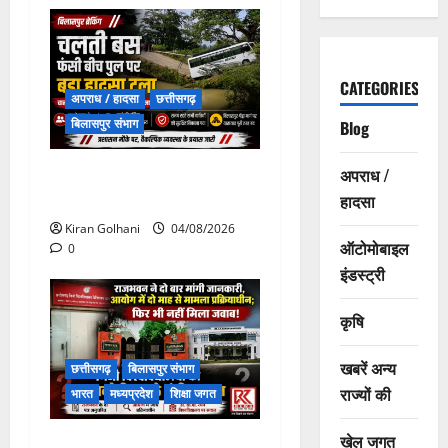
CATEGORIES
अपराध / हादसा
छत्तीसगढ़
बिलासपुर संभाग
Blog
चपोरा आश्रम के पास पुलिया
अपराध /
टूटने से यात्रियों से भरी बस फंसी
हादसा
Kiran Golhani
04/08/2026
ऑटोमोबाइल
0
इंडस्ट्री
कृषि
खबरें अन्य
छत्तीसगढ़
बिलासपुर संभाग
राज्यों की
भारत
मध्यप्रदेश
शिक्षा जगत
खेल जगत
राजभवन के दो पत्रों का भी नहीं