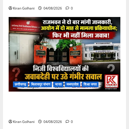
फंसी
Kiran Golhani
04/08/2026
0
छत्तीसगढ़
बिलासपुर संभाग
भारत
मध्यप्रदेश
शिक्षा जगत
राजभवन के दो पत्रों का भी नहीं मिला जवाब! विनियामक आयोग
की जांच भी प्रक्रियाधीन, निजी विश्वविद्यालय की जवाबदेही पर
उठे गंभीर सवाल…..
Kiran Golhani
04/08/2026
0