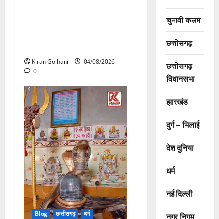
मिला जवाब! विनियामक आयोग की
चुनावी कलम
जांच भी प्रक्रियाधीन, निजी
विश्वविद्यालय की जवाबदेही पर
छत्तीसगढ़
उठे गंभीर सवाल…..
Kiran Golhani
04/08/2026
छत्तीसगढ़
0
विधानसभा
झारखंड
दुर्ग – भिलाई
देश दुनिया
धर्म
नई दिल्ली
Blog
छत्तीसगढ़
धर्म
नगर निगम