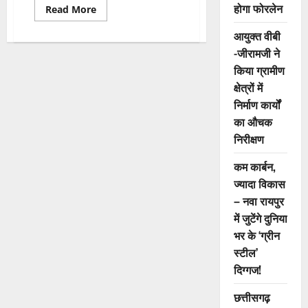
होगा फोरलेन
Read
Read More
more
about
आयुक्त वीबी
70
वर्ष
-जीरामजी ने
के
बुजुर्गो
किया ग्रामीण
को
क्षेत्रों में
5
लाख
निर्माण कार्यों
का
मुफ्त
का औचक
इलाज
दिलाने
निरीक्षण
भारतीय
सिंधु
सभा
कम कार्बन,
ने
ज्यादा विकास
लगाया
कैंप,
– नवा रायपुर
बुजुर्गो
के
में जुटेंगे दुनिया
चेहरे
पर
भर के ‘ग्रीन
आई
मुस्कान:अमित
स्टील’
चिमनानी
दिग्गज!
छत्तीसगढ़