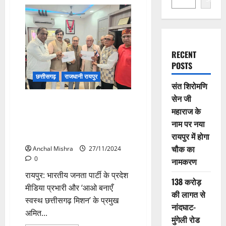
RECENT
POSTS
छत्तीसगढ़
राजधानी रायपुर
संत शिरोमणि
सेन जी
70 वर्ष के बुजुर्गो को 5 लाख का मुफ्त
महाराज के
इलाज दिलाने भारतीय सिंधु सभा ने
नाम पर नया
लगाया कैंप, बुजुर्गो के चेहरे पर आई
मुस्कान:अमित चिमनानी
रायपुर में होगा
चौक का
Anchal Mishra
27/11/2024
0
नामकरण
रायपुर: भारतीय जनता पार्टी के प्रदेश
138 करोड़
मीडिया प्रभारी और ‘आओ बनाएँ
की लागत से
स्वस्थ छत्तीसगढ़ मिशन’ के प्रमुख
नांदघाट-
अमित...
मुंगेली रोड