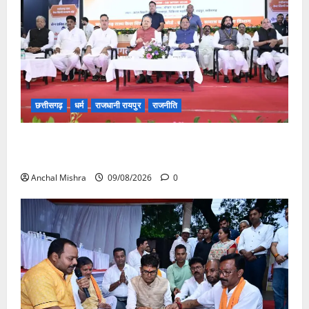
छत्तीसगढ़
धर्म
राजधानी रायपुर
राजनीति
संत शिरोमणि सेन जी महाराज के नाम पर नया रायपुर में होगा
चौक का नामकरण
Anchal Mishra
09/08/2026
0