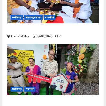
छत्तीसगढ़
बिलासपुर संभाग
राजनीति
138 करोड़ की लागत से नांदघाट-मुंगेली रोड होगा फोरलेन
Anchal Mishra
09/08/2026
0
छत्तीसगढ़
राजनीति
आयुक्त वीबी -जीरामजी ने किया ग्रामीण क्षेत्रों में निर्माण कार्यों