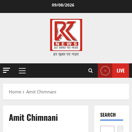
Skip
09/08/2026
to
content
हर ख़बर पर नज़र
LIVE
Primary
Menu
Home
Amit Chimnani
Amit Chimnani
SEARCH
Search