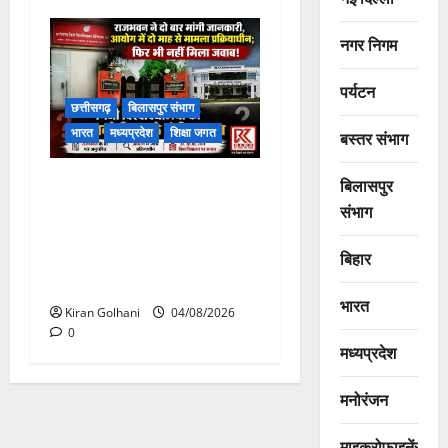
नगर निगम
पर्यटन
छत्तीसगढ़
बिलासपुर संभाग
भारत
मध्यप्रदेश
शिक्षा जगत
बस्तर संभाग
राजभवन के दो पत्रों का भी नहीं
बिलासपुर
मिला जवाब! विनियामक आयोग की
संभाग
जांच भी प्रक्रियाधीन, निजी
बिहार
विश्वविद्यालय की जवाबदेही पर
उठे गंभीर सवाल…..
भारत
Kiran Golhani
04/08/2026
0
मध्यप्रदेश
मनोरंजन
माइक्रोफाइनेंस