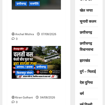
छत्तीसगढ़
राजनीति
खेल जगत
छत्तीसगढ़ सरकार की स्वच्छ ऊर्जा
चुनावी कलम
और पर्यावरण संरक्षण की दिशा में
बड़ा कदम
छत्तीसगढ़
Anchal Mishra
07/08/2026
0
छत्तीसगढ़
विधानसभा
झारखंड
अपराध / हादसा
छत्तीसगढ़
दुर्ग – भिलाई
बिलासपुर संभाग
देश दुनिया
चपोरा आश्रम के पास पुलिया
टूटने से यात्रियों से भरी बस फंसी
धर्म
Kiran Golhani
04/08/2026
0
नई दिल्ली