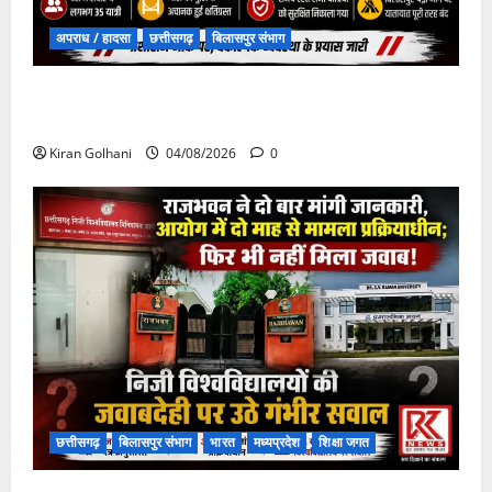
अपराध / हादसा
छत्तीसगढ़
बिलासपुर संभाग
चपोरा आश्रम के पास पुलिया टूटने से यात्रियों से भरी बस
फंसी
Kiran Golhani
04/08/2026
0
छत्तीसगढ़
बिलासपुर संभाग
भारत
मध्यप्रदेश
शिक्षा जगत