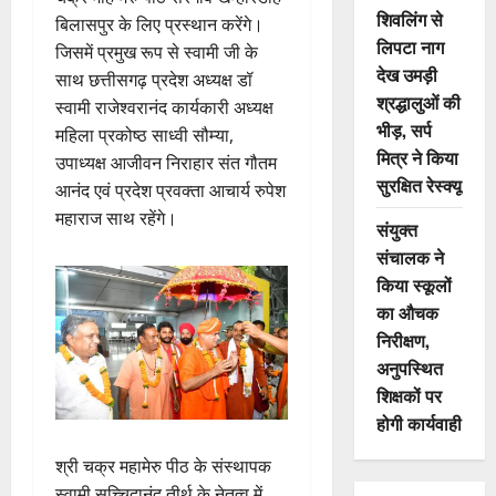
शिवलिंग से
बिलासपुर के लिए प्रस्थान करेंगे।
लिपटा नाग
जिसमें प्रमुख रूप से स्वामी जी के
देख उमड़ी
साथ छत्तीसगढ़ प्रदेश अध्यक्ष डॉ
श्रद्धालुओं की
स्वामी राजेश्वरानंद कार्यकारी अध्यक्ष
भीड़, सर्प
महिला प्रकोष्ठ साध्वी सौम्या,
मित्र ने किया
उपाध्यक्ष आजीवन निराहार संत गौतम
सुरक्षित रेस्क्यू
आनंद एवं प्रदेश प्रवक्ता आचार्य रुपेश
महाराज साथ रहेंगे।
संयुक्त
संचालक ने
किया स्कूलों
का औचक
निरीक्षण,
अनुपस्थित
शिक्षकों पर
होगी कार्यवाही
श्री चक्र महामेरु पीठ के संस्थापक
स्वामी सच्चिदानंद तीर्थ के नेतृत्व में