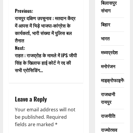
बिलासपुर
P
संभाग
Previous:
रायपुर दक्षिण उपचुनाव : मतदान केंद्र
o
बिहार
में आपस में भिड़े भाजपा-कांग्रेस के
कार्यकर्ता, भारी संख्या में पुलिस बल
s
भारत
तैनात
t
Next:
मध्यप्रदेश
राहत : राजद्रोह के मामले में IPS जीपी
n
सिंह के खिलाफ हाई कोर्ट ने रद्द की
मनोरंजन
सभी प्रोसिडिंग…
a
माइक्रोफाइनेंस
v
राजधानी
i
Leave a Reply
रायपुर
g
Your email address will not
राजनीति
be published.
Required
a
fields are marked
*
राज्योत्सव