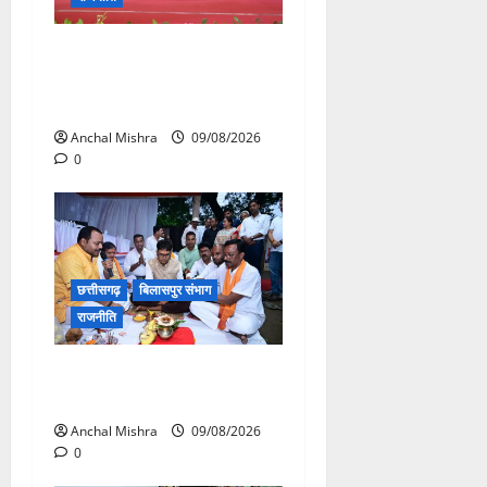
संत शिरोमणि सेन जी महाराज के
नाम पर नया रायपुर में होगा चौक
का नामकरण
Anchal Mishra
09/08/2026
0
छत्तीसगढ़
बिलासपुर संभाग
राजनीति
138 करोड़ की लागत से नांदघाट-
मुंगेली रोड होगा फोरलेन
Anchal Mishra
09/08/2026
0