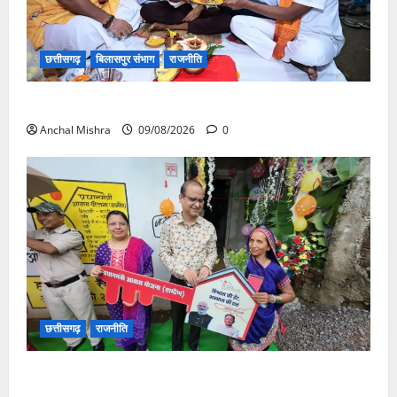
छत्तीसगढ़
बिलासपुर संभाग
राजनीति
138 करोड़ की लागत से नांदघाट-मुंगेली रोड होगा फोरलेन
Anchal Mishra
09/08/2026
0
छत्तीसगढ़
राजनीति
आयुक्त वीबी -जीरामजी ने किया ग्रामीण क्षेत्रों में निर्माण कार्यों
का औचक निरीक्षण