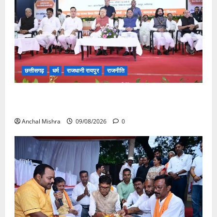
छत्तीसगढ़
धर्म
राजधानी रायपुर
राजनीति
संत शिरोमणि सेन जी महाराज के नाम पर नया रायपुर में होगा
चौक का नामकरण
Anchal Mishra
09/08/2026
0