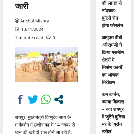
की लागत से
जारी
नांदघाट-
मुंगेली रोड
Anchal Mishra
होगा फोरलेन
13/11/2024
आयुक्त वीबी
1 minute read
0
-जीरामजी ने
किया ग्रामीण
क्षेत्रों में
निर्माण कार्यों
का औचक
निरीक्षण
कम कार्बन,
ज्यादा विकास
– नवा रायपुर
में जुटेंगे दुनिया
रायपुर. मुख्यमंत्री विष्णुदेव साय के
भर के ‘ग्रीन
मार्गदर्शन में छत्तीसगढ़ में 14 नवंबर से
स्टील’
धान की खरीदी शुरू होने जा रही है.