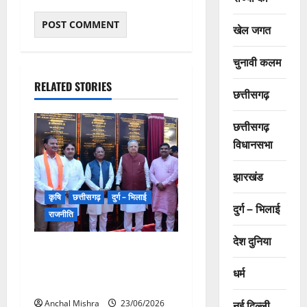
खेल जगत
चुनावी कलम
RELATED STORIES
छत्तीसगढ़
छत्तीसगढ़
विधानसभा
झारखंड
कृषि
छत्तीसगढ़
दुर्ग – भिलाई
दुर्ग – भिलाई
राजनीति
देश दुनिया
राजनांदगांव में 510 करोड़ रुपये से
अधिक लागत के 333 विकास
धर्म
कार्यों का लोकार्पण-भूमिपूजन
नई दिल्ली
Anchal Mishra
23/06/2026