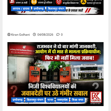
अपराध / हादसा
छत्तीसगढ़
बिलासपुर संभाग
चपोरा आश्रम के पास पुलिया टूटने से यात्रियों से भरी बस
फंसी
Kiran Golhani
04/08/2026
0
छत्तीसगढ़
बिलासपुर संभाग
भारत
मध्यप्रदेश
शिक्षा जगत