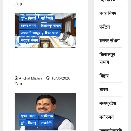
0
खेल जगत
छत्तीसगढ़
नगर निगम
दुर्ग – भिलाई
नई दिल्ली
बस्तर संभाग
बिलासपुर संभाग
पर्यटन
राजधानी रायपुर
शिक्षा जगत
बस्तर संभाग
सरगुजा संभाग
बिलासपुर
सरगुजा से उठेगी योग की गूंज,
संभाग
“वर्ल्ड रिकॉर्ड बनाने को छत्तीसगढ़
तैयार!”
बिहार
Anchal Mishra
16/06/2026
0
भारत
मध्यप्रदेश
चुनावी कलम
छत्तीसगढ़
मनोरंजन
दुर्ग – भिलाई
राजनीति
माइक्रोफाइनेंस