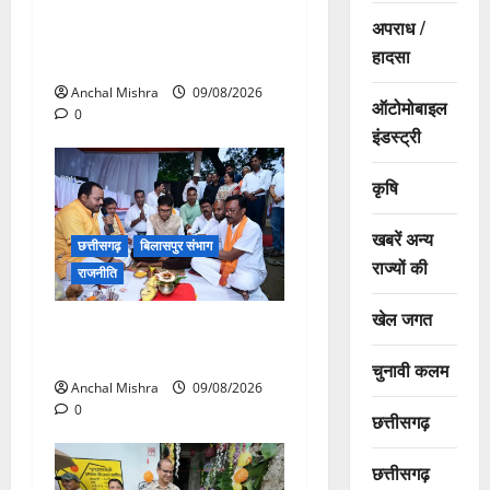
संत शिरोमणि सेन जी महाराज के
अपराध /
नाम पर नया रायपुर में होगा चौक
हादसा
का नामकरण
Anchal Mishra
09/08/2026
ऑटोमोबाइल
0
इंडस्ट्री
कृषि
खबरें अन्य
छत्तीसगढ़
बिलासपुर संभाग
राज्यों की
राजनीति
खेल जगत
138 करोड़ की लागत से नांदघाट-
मुंगेली रोड होगा फोरलेन
चुनावी कलम
Anchal Mishra
09/08/2026
0
छत्तीसगढ़
छत्तीसगढ़