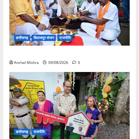
छत्तीसगढ़
बिलासपुर संभाग
राजनीति
138 करोड़ की लागत से नांदघाट-मुंगेली रोड होगा फोरलेन
Anchal Mishra
09/08/2026
0
छत्तीसगढ़
राजनीति