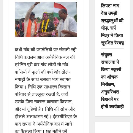
लिपटा नाग
देख उमड़ी
श्रद्धालुओं की
भीड़, सर्प
मित्र ने किया
सुरक्षित रेस्क्यू
कभी गांव की पगडंडियों पर खेलती रही
संयुक्त
निधि कतलम आज अर्धसैनिक बल की
संचालक ने
ट्रेनिंग पूरी कर गांव लौटी तो गांव
किया स्कूलों
वासियों ने फूलों की वर्षा और ढोल-
का औचक
नगाड़ों के साथ उसका भव्य स्वागत
निरीक्षण,
किया। निधि एक साधारण किसान
अनुपस्थित
परिवार से ताल्लुक रखती है, जहाँ
शिक्षकों पर
उसके पिता नवरत्न कतलम किसान,
होगी कार्यवाही
और मां गृहिणी है। निधि की सोच और
हौसले असाधारण रहे। इंटरमीडिएट के
बाद सपना ने अर्धसैनिक बल में जाने
का फैसला लिया। छह महीने की