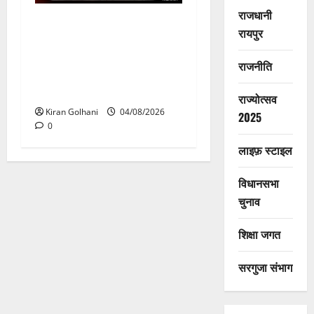
राजधानी
राजभवन के दो पत्रों का भी नहीं
रायपुर
मिला जवाब! विनियामक आयोग की
जांच भी प्रक्रियाधीन, निजी
राजनीति
विश्वविद्यालय की जवाबदेही पर
उठे गंभीर सवाल…..
राज्योत्सव
Kiran Golhani
04/08/2026
2025
0
लाइफ़ स्टाइल
विधानसभा
चुनाव
शिक्षा जगत
सरगुजा संभाग