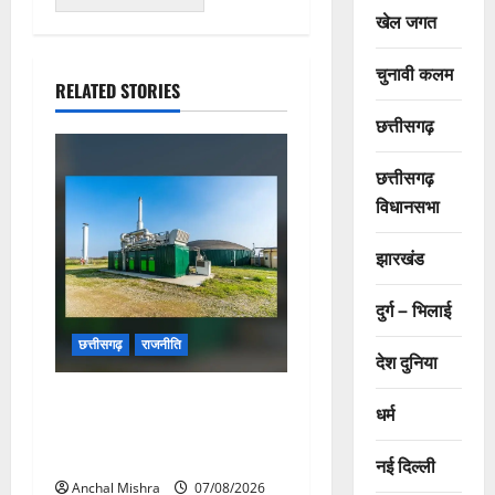
खेल जगत
चुनावी कलम
RELATED STORIES
छत्तीसगढ़
छत्तीसगढ़
विधानसभा
झारखंड
दुर्ग – भिलाई
छत्तीसगढ़
राजनीति
देश दुनिया
छत्तीसगढ़ सरकार की स्वच्छ ऊर्जा
धर्म
और पर्यावरण संरक्षण की दिशा में
बड़ा कदम
नई दिल्ली
Anchal Mishra
07/08/2026