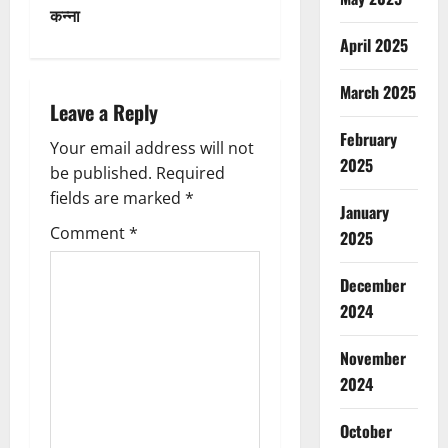
n
कन्ना
April 2025
a
v
March 2025
Leave a Reply
i
February
Your email address will not
2025
g
be published.
Required
fields are marked
*
January
a
Comment
*
2025
t
December
i
2024
o
November
n
2024
October