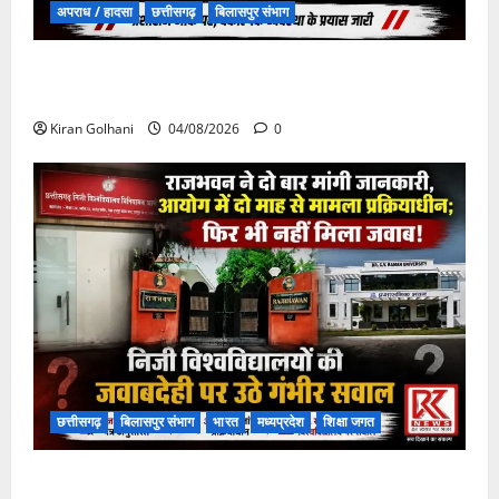
अपराध / हादसा
छत्तीसगढ़
बिलासपुर संभाग
चपोरा आश्रम के पास पुलिया टूटने से यात्रियों से भरी बस
फंसी
Kiran Golhani
04/08/2026
0
छत्तीसगढ़
बिलासपुर संभाग
भारत
मध्यप्रदेश
शिक्षा जगत
राजभवन के दो पत्रों का भी नहीं मिला जवाब! विनियामक आयोग