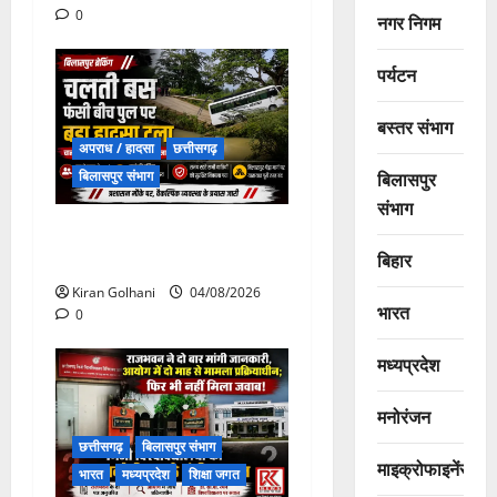
0
नगर निगम
पर्यटन
बस्तर संभाग
अपराध / हादसा
छत्तीसगढ़
बिलासपुर
बिलासपुर संभाग
संभाग
चपोरा आश्रम के पास पुलिया
बिहार
टूटने से यात्रियों से भरी बस फंसी
Kiran Golhani
04/08/2026
भारत
0
मध्यप्रदेश
मनोरंजन
छत्तीसगढ़
बिलासपुर संभाग
माइक्रोफाइनेंस
भारत
मध्यप्रदेश
शिक्षा जगत