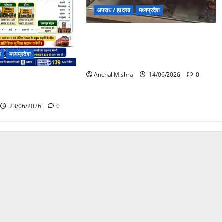
अपराध / हादसा
मध्यप्रदेश
मुरैना में दर्दनाक रेल हादसा: आग की
अफवाह के बाद ट्रेन से कूदे यात्री, दूसरी
न
मध्यप्रदेश
ट्रेन की चपेट में आने से कई की मौत
Anchal Mishra
14/06/2026
0
िरुच्चिरापल्ली के मध्य
संचालन
23/06/2026
0