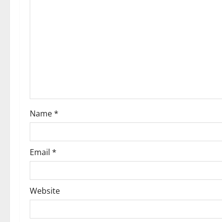
g
a
t
i
o
Name
*
n
Email
*
Website