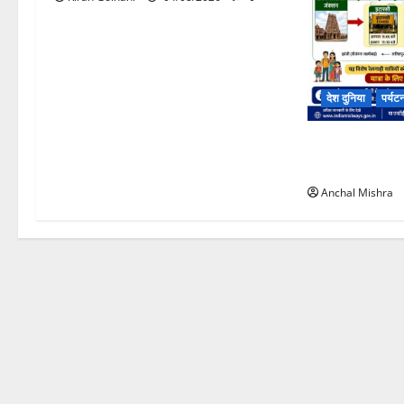
देश दुनिया
पर्यट
कानपुर सेंट्रल–त
विशेष गाड़ी का 
Anchal Mishra