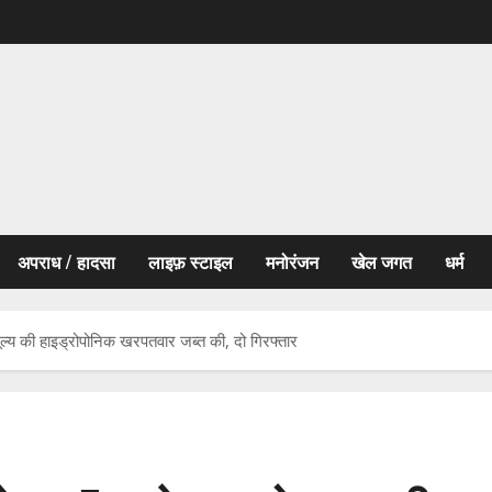
अपराध / हादसा
लाइफ़ स्टाइल
मनोरंजन
खेल जगत
धर्म
ूल्य की हाइड्रोपोनिक खरपतवार जब्त की, दो गिरफ्तार