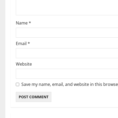
i
o
Name
*
n
Email
*
Website
Save my name, email, and website in this browse