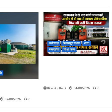
छत्तीसगढ़
बिलासपुर संभाग
भारत
मध्यप्रदेश
शिक्षा जगत
राजभवन के दो पत्रों का भी नहीं मिला
जवाब! विनियामक आयोग की जांच भी
ति
प्रक्रियाधीन, निजी विश्वविद्यालय की
जवाबदेही पर उठे गंभीर सवाल…..
 की स्वच्छ ऊर्जा और
Kiran Golhani
04/08/2026
0
की दिशा में बड़ा कदम
07/08/2026
0