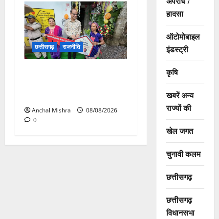
अपराध /
हादसा
ऑटोमोबाइल
छत्तीसगढ़
राजनीति
इंडस्ट्री
आयुक्त वीबी -जीरामजी ने किया
कृषि
ग्रामीण क्षेत्रों में निर्माण कार्यों का
खबरें अन्य
औचक निरीक्षण
राज्यों की
Anchal Mishra
08/08/2026
0
खेल जगत
चुनावी कलम
छत्तीसगढ़
छत्तीसगढ़
विधानसभा