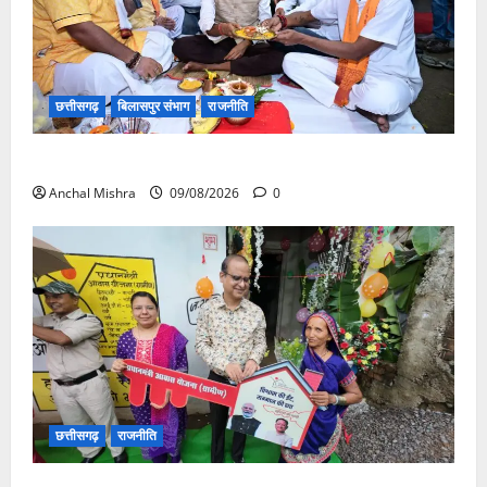
छत्तीसगढ़
बिलासपुर संभाग
राजनीति
138 करोड़ की लागत से नांदघाट-मुंगेली रोड होगा फोरलेन
Anchal Mishra
09/08/2026
0
छत्तीसगढ़
राजनीति