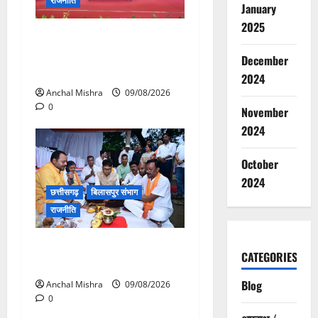
राजनीति
January
2025
संत शिरोमणि सेन जी महाराज के
नाम पर नया रायपुर में होगा चौक
December
का नामकरण
2024
Anchal Mishra
09/08/2026
0
November
2024
October
2024
छत्तीसगढ़
बिलासपुर संभाग
राजनीति
138 करोड़ की लागत से नांदघाट-
CATEGORIES
मुंगेली रोड होगा फोरलेन
Blog
Anchal Mishra
09/08/2026
0