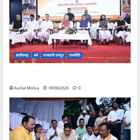
छत्तीसगढ़
धर्म
राजधानी रायपुर
राजनीति
संत शिरोमणि सेन जी महाराज के नाम पर नया रायपुर में होगा
चौक का नामकरण
Anchal Mishra
09/08/2026
0