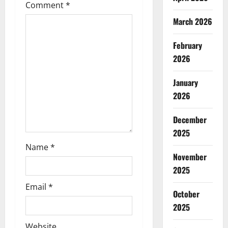
a
Comment
*
t
March 2026
i
February
2026
o
n
January
2026
December
2025
Name
*
November
2025
Email
*
October
2025
Website